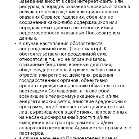
Заведения вносят в свои интернет-сайты или
ресурсы, в порядок оказания Сервиса, а также в
результате прекращения или приостановки
оказания Сервиса, удаления, сбоя или не
сохранения каких-либо содержащихся или
передаваемых данных, неточности и/или
недостоверности указанных Пользователем
данных;
в случае наступления обстоятельств
непреодолимой силы (форс-мажор). К
обстоятельствам непреодолимой силы
относятся, в т.ч., но не ограничиваясь,
стихийные бедствия, военные действия,
общегосударственный кризис, забастовки в
отрасли или регионе, действия, решения
государственных органов, объективно
препятствующие исполнению обязательств по
настоящему Соглашению, а также сбои,
возникшие в телекоммуникационных и/или
энергетических сетях, действие вредоносных
программ, недобросовестные деяния третьих
лиц, выразившиеся в действиях, направленных
на несанкционированный доступ и/или
выведение из строя программного и/или
аппаратного комплекса Администратора или его
партнеров;
в случае нарушения Пользователем правил