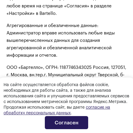
любое время на странице «Согласия» в разделе
«Настройки» в Bartello.
Агрегированные и обезличенные данные:
Администратор вправе использовать любые виды
вышеперечисленных данных для создания
агрегированной и обезличенной аналитической
информации и отчетов.
ООО «Бартелло», ОГРН: 1187746343025 Россия, 127051,
г. Москва, вн.тер.г. Муниципальный округ Тверской, б-
р Петровский, д. 12, стр. 3.
На сайте осуществляется обработка файлов сооkіе,
необходимых для работы сайта, а также для анализа
Телефон: +7 (495) 409-35-82
использования сайта и улучшения предоставляемых сервисов
с использованием метрической программы Яндекс.Метрика.
E-mail: help@bartello.ru
Продолжая использовать сайт, вы даете
согласие на
обработку персональных данных
.
Редакция от «22» июля 2026 года
Согласен